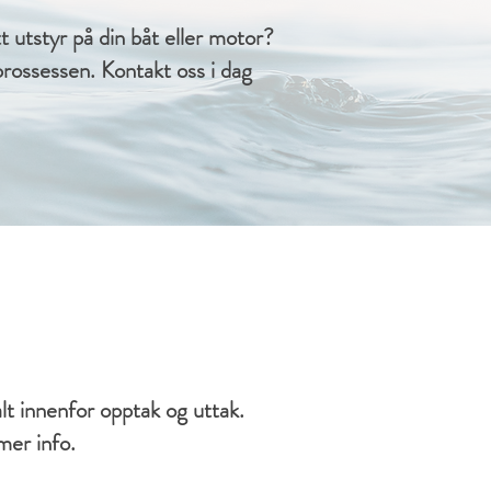
tt utstyr på din båt eller motor?
rossessen. Kontakt oss i dag
lt innenfor opptak og uttak.
mer info.